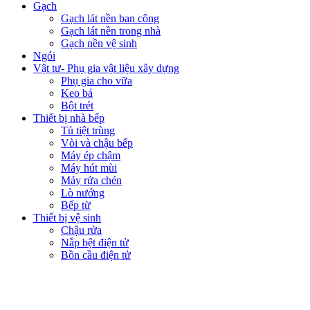
Gạch
Gạch lát nền ban công
Gạch lát nền trong nhà
Gạch nền vệ sinh
Ngói
Vật tư- Phụ gia vật liệu xây dựng
Phụ gia cho vữa
Keo bả
Bột trét
Thiết bị nhà bếp
Tủ tiệt trùng
Vòi và chậu bếp
Máy ép chậm
Máy hút mùi
Máy rửa chén
Lò nướng
Bếp từ
Thiết bị vệ sinh
Chậu rửa
Nắp bệt điện tử
Bồn cầu điện tử