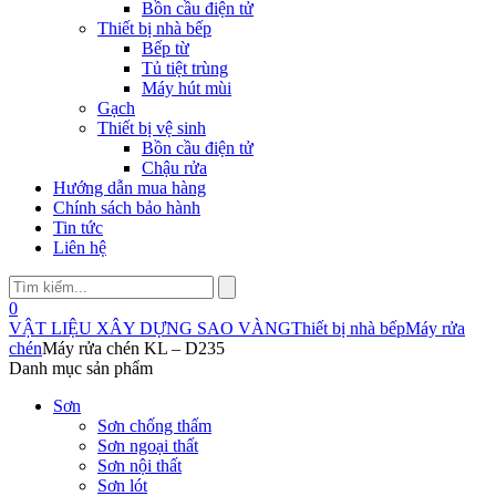
Bồn cầu điện tử
Thiết bị nhà bếp
Bếp từ
Tủ tiệt trùng
Máy hút mùi
Gạch
Thiết bị vệ sinh
Bồn cầu điện tử
Chậu rửa
Hướng dẫn mua hàng
Chính sách bảo hành
Tin tức
Liên hệ
0
VẬT LIỆU XÂY DỰNG SAO VÀNG
Thiết bị nhà bếp
Máy rửa
chén
Máy rửa chén KL – D235
Danh mục sản phẩm
Sơn
Sơn chống thấm
Sơn ngoại thất
Sơn nội thất
Sơn lót