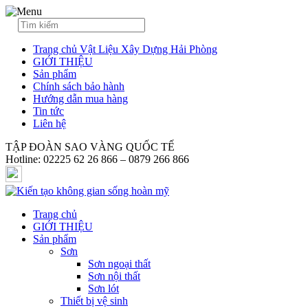
Trang chủ Vật Liệu Xây Dựng Hải Phòng
GIỚI THIỆU
Sản phẩm
Chính sách bảo hành
Hướng dẫn mua hàng
Tin tức
Liên hệ
TẬP ĐOÀN SAO VÀNG QUỐC TẾ
Hotline: 02225 62 26 866 – 0879 266 866
Trang chủ
GIỚI THIỆU
Sản phẩm
Sơn
Sơn ngoại thất
Sơn nội thất
Sơn lót
Thiết bị vệ sinh