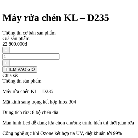
Máy rửa chén KL – D235
Thông tin cơ bản sản phẩm
Giá sản phẩm:
22,800,000
₫
−
Máy
rửa
+
chén
THÊM VÀO GIỎ
KL
Chia sẻ:
–
Thông tin sản phẩm
D235
số
Máy rửa chén KL – D235
lượng
Mặt kính sang trọng kết hợp Inox 304
Dung tích rửa: 8 bộ chén đĩa
Màn hình Led dễ dàng lựa chọn chương trình, hiển thị thời gian rửa
Công nghệ sục khí Ozone kết hợp tia UV, diệt khuẩn tới 99%