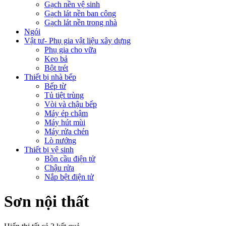
Gạch nền vệ sinh
Gạch lát nền ban công
Gạch lát nền trong nhà
Ngói
Vật tư- Phụ gia vật liệu xây dựng
Phụ gia cho vữa
Keo bả
Bột trét
Thiết bị nhà bếp
Bếp từ
Tủ tiệt trùng
Vòi và chậu bếp
Máy ép chậm
Máy hút mùi
Máy rửa chén
Lò nướng
Thiết bị vệ sinh
Bồn cầu điện tử
Chậu rửa
Nắp bệt điện tử
Sơn nội thất