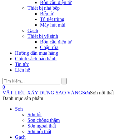
Bồn cầu điện tử
Thiết bị nhà bếp
Bếp từ
Tủ tiệt trùng
Máy hút mùi
Gạch
Thiết bị vệ sinh
Bồn cầu điện tử
Chậu rửa
Hướng dẫn mua hàng
Chính sách bảo hành
Tin tức
Liên hệ
0
VẬT LIỆU XÂY DỰNG SAO VÀNG
Sơn
Sơn nội thất
Danh mục sản phẩm
Sơn
Sơn lót
Sơn chống thấm
Sơn ngoại thất
Sơn nội thất
Gạch