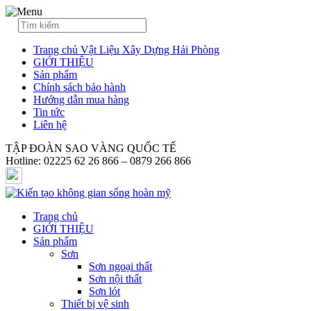
Trang chủ Vật Liệu Xây Dựng Hải Phòng
GIỚI THIỆU
Sản phẩm
Chính sách bảo hành
Hướng dẫn mua hàng
Tin tức
Liên hệ
TẬP ĐOÀN SAO VÀNG QUỐC TẾ
Hotline: 02225 62 26 866 – 0879 266 866
Trang chủ
GIỚI THIỆU
Sản phẩm
Sơn
Sơn ngoại thất
Sơn nội thất
Sơn lót
Thiết bị vệ sinh