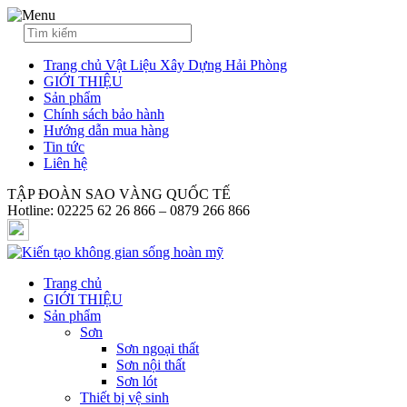
Trang chủ Vật Liệu Xây Dựng Hải Phòng
GIỚI THIỆU
Sản phẩm
Chính sách bảo hành
Hướng dẫn mua hàng
Tin tức
Liên hệ
TẬP ĐOÀN SAO VÀNG QUỐC TẾ
Hotline: 02225 62 26 866 – 0879 266 866
Trang chủ
GIỚI THIỆU
Sản phẩm
Sơn
Sơn ngoại thất
Sơn nội thất
Sơn lót
Thiết bị vệ sinh