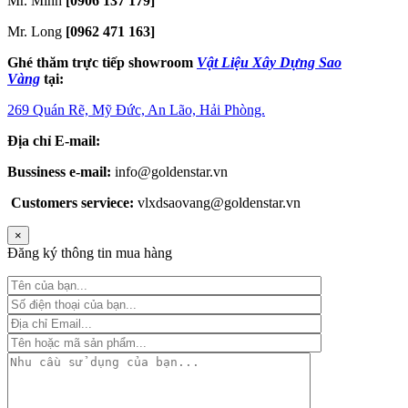
Mr. Minh
[0906 137 179]
Mr. Long
[0962 471 163]
Ghé thăm trực tiếp showroom
Vật Liệu Xây Dựng Sao
Vàng
tại:
269 Quán Rẽ, Mỹ Đức, An Lão, Hải Phòng.
Địa chỉ E-mail:
Bussiness e-mail:
info@goldenstar.vn
Customers serviece:
vlxdsaovang@goldenstar.vn
×
Đăng ký thông tin mua hàng