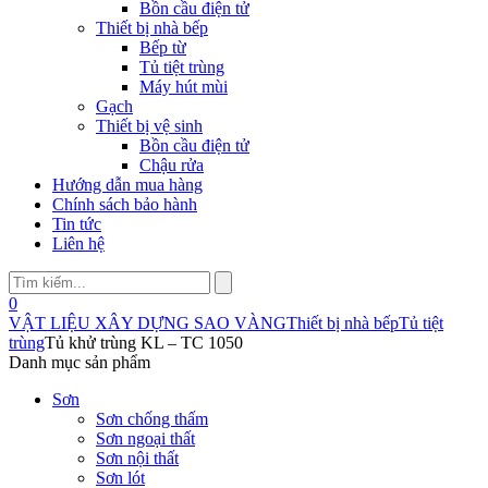
Bồn cầu điện tử
Thiết bị nhà bếp
Bếp từ
Tủ tiệt trùng
Máy hút mùi
Gạch
Thiết bị vệ sinh
Bồn cầu điện tử
Chậu rửa
Hướng dẫn mua hàng
Chính sách bảo hành
Tin tức
Liên hệ
0
VẬT LIỆU XÂY DỰNG SAO VÀNG
Thiết bị nhà bếp
Tủ tiệt
trùng
Tủ khử trùng KL – TC 1050
Danh mục sản phẩm
Sơn
Sơn chống thấm
Sơn ngoại thất
Sơn nội thất
Sơn lót