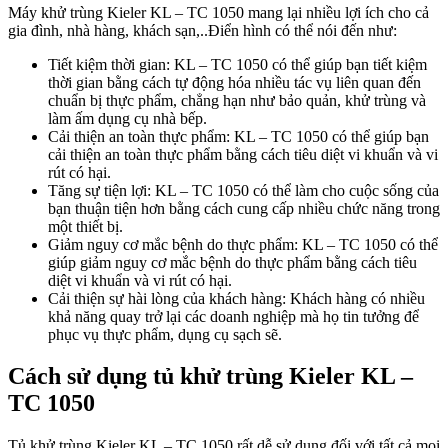
Máy khử trùng Kieler KL – TC 1050 mang lại nhiều lợi ích cho cả
gia đình, nhà hàng, khách sạn,..Điển hình có thể nói đến như:
Tiết kiệm thời gian: KL – TC 1050 có thể giúp bạn tiết kiệm
thời gian bằng cách tự động hóa nhiều tác vụ liên quan đến
chuẩn bị thực phẩm, chẳng hạn như bảo quản, khử trùng và
làm ấm dụng cụ nhà bếp.
Cải thiện an toàn thực phẩm: KL – TC 1050 có thể giúp bạn
cải thiện an toàn thực phẩm bằng cách tiêu diệt vi khuẩn và vi
rút có hại.
Tăng sự tiện lợi: KL – TC 1050 có thể làm cho cuộc sống của
bạn thuận tiện hơn bằng cách cung cấp nhiều chức năng trong
một thiết bị.
Giảm nguy cơ mắc bệnh do thực phẩm: KL – TC 1050 có thể
giúp giảm nguy cơ mắc bệnh do thực phẩm bằng cách tiêu
diệt vi khuẩn và vi rút có hại.
Cải thiện sự hài lòng của khách hàng: Khách hàng có nhiều
khả năng quay trở lại các doanh nghiệp mà họ tin tưởng để
phục vụ thực phẩm, dụng cụ sạch sẽ.
Cách sử dụng tủ khử trùng Kieler KL –
TC 1050
Tủ khử trùng Kieler KL – TC 1050 rất dễ sử dụng đối với tất cả mọi