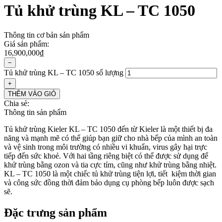
Tủ khử trùng KL – TC 1050
Thông tin cơ bản sản phẩm
Giá sản phẩm:
16,900,000
₫
−
Tủ khử trùng KL – TC 1050 số lượng
+
THÊM VÀO GIỎ
Chia sẻ:
Thông tin sản phẩm
Tủ khử trùng Kieler KL – TC 1050 đến từ Kieler là một thiết bị đa
năng và mạnh mẽ có thể giúp bạn giữ cho nhà bếp của mình an toàn
và vệ sinh trong môi trường có nhiều vi khuẩn, virus gây hại trực
tiếp đến sức khoẻ. Với hai tầng riêng biệt có thể được sử dụng để
khử trùng bằng ozon và tia cực tím, cũng như khử trùng bằng nhiệt.
KL – TC 1050 là một chiếc tủ khử trùng tiện lợi, tiết kiệm thời gian
và công sức đồng thời đảm bảo dụng cụ phòng bếp luôn được sạch
sẽ.
Đặc trưng sản phẩm