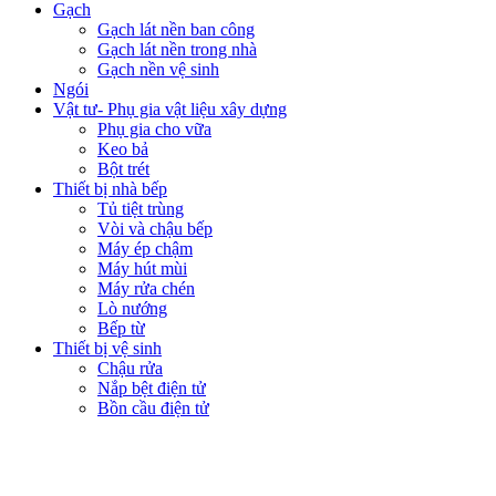
Gạch
Gạch lát nền ban công
Gạch lát nền trong nhà
Gạch nền vệ sinh
Ngói
Vật tư- Phụ gia vật liệu xây dựng
Phụ gia cho vữa
Keo bả
Bột trét
Thiết bị nhà bếp
Tủ tiệt trùng
Vòi và chậu bếp
Máy ép chậm
Máy hút mùi
Máy rửa chén
Lò nướng
Bếp từ
Thiết bị vệ sinh
Chậu rửa
Nắp bệt điện tử
Bồn cầu điện tử