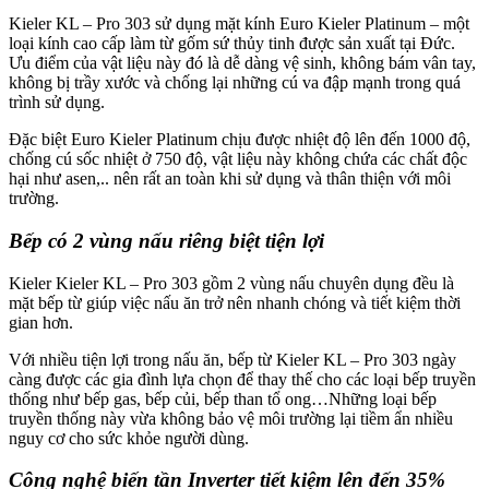
Kieler KL – Pro 303 sử dụng mặt kính Euro Kieler Platinum – một
loại kính cao cấp làm từ gốm sứ thủy tinh được sản xuất tại Đức.
Ưu điểm của vật liệu này đó là dễ dàng vệ sinh, không bám vân tay,
không bị trầy xước và chống lại những cú va đập mạnh trong quá
trình sử dụng.
Đặc biệt Euro Kieler Platinum chịu được nhiệt độ lên đến 1000 độ,
chống cú sốc nhiệt ở 750 độ, vật liệu này không chứa các chất độc
hại như asen,.. nên rất an toàn khi sử dụng và thân thiện với môi
trường.
Bếp có 2 vùng nấu riêng biệt tiện lợi
Kieler Kieler KL – Pro 303 gồm 2 vùng nấu chuyên dụng đều là
mặt bếp từ giúp việc nấu ăn trở nên nhanh chóng và tiết kiệm thời
gian hơn.
Với nhiều tiện lợi trong nấu ăn, bếp từ Kieler KL – Pro 303 ngày
càng được các gia đình lựa chọn để thay thế cho các loại bếp truyền
thống như bếp gas, bếp củi, bếp than tổ ong…Những loại bếp
truyền thống này vừa không bảo vệ môi trường lại tiềm ẩn nhiều
nguy cơ cho sức khỏe người dùng.
Công nghệ biến tần Inverter tiết kiệm lên đến 35%