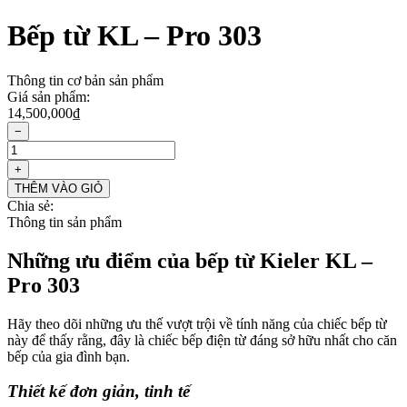
Bếp từ KL – Pro 303
Thông tin cơ bản sản phẩm
Giá sản phẩm:
14,500,000
₫
−
Bếp
từ
+
KL
THÊM VÀO GIỎ
–
Chia sẻ:
Pro
Thông tin sản phẩm
303
số
Những ưu điểm của bếp từ Kieler KL –
lượng
Pro 303
Hãy theo dõi những ưu thế vượt trội về tính năng của chiếc bếp từ
này để thấy rằng, đây là chiếc bếp điện từ đáng sở hữu nhất cho căn
bếp của gia đình bạn.
Thiết kế đơn giản, tinh tế