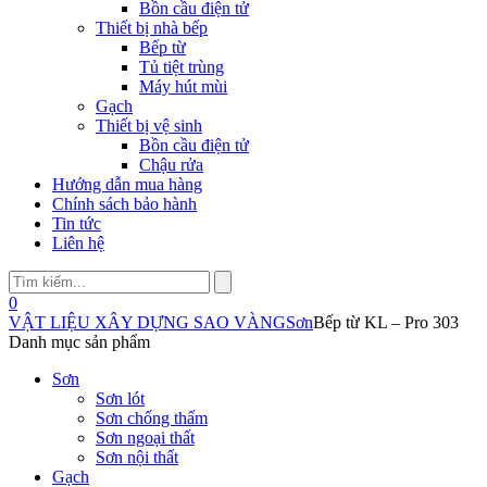
Bồn cầu điện tử
Thiết bị nhà bếp
Bếp từ
Tủ tiệt trùng
Máy hút mùi
Gạch
Thiết bị vệ sinh
Bồn cầu điện tử
Chậu rửa
Hướng dẫn mua hàng
Chính sách bảo hành
Tin tức
Liên hệ
0
VẬT LIỆU XÂY DỰNG SAO VÀNG
Sơn
Bếp từ KL – Pro 303
Danh mục sản phẩm
Sơn
Sơn lót
Sơn chống thấm
Sơn ngoại thất
Sơn nội thất
Gạch