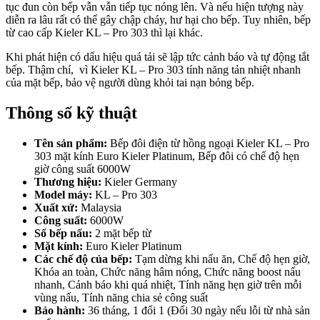
tục đun còn bếp vẫn vẫn tiếp tục nóng lên. Và nếu hiện tượng này
diễn ra lâu rất có thể gây chập cháy, hư hại cho bếp. Tuy nhiên, bếp
từ cao cấp Kieler KL – Pro 303 thì lại khác.
Khi phát hiện có dấu hiệu quá tải sẽ lập tức cảnh báo và tự động tắt
bếp. Thậm chí, vì Kieler KL – Pro 303 tính năng tản nhiệt nhanh
của mặt bếp, bảo vệ người dùng khỏi tai nạn bỏng bếp.
Thông số kỹ thuật
Tên sản phẩm:
Bếp đôi điện từ hồng ngoại Kieler KL – Pro
303 mặt kính Euro Kieler Platinum, Bếp đôi có chế độ hẹn
giờ công suất 6000W
Thương hiệu:
Kieler Germany
Model máy:
KL – Pro 303
Xuất xứ:
Malaysia
Công suất:
6000W
Số bếp nấu:
2 mặt bếp từ
Mặt kính:
Euro Kieler Platinum
Các chế độ của bếp:
Tạm dừng khi nấu ăn, Chế độ hẹn giờ,
Khóa an toàn, Chức năng hâm nóng, Chức năng boost nấu
nhanh, Cảnh báo khi quá nhiệt, Tính năng hẹn giờ trên mỗi
vùng nấu, Tính năng chia sẻ công suất
Bảo hành:
36 tháng, 1 đổi 1 (Đổi 30 ngày nếu lỗi từ nhà sản