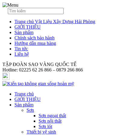
Trang chủ Vật Liệu Xây Dựng Hải Phòng
GIỚI THIỆU
Sản phẩm
Chính sách bảo hành
Hướng dẫn mua hàng
Tin tức
Liên hệ
TẬP ĐOÀN SAO VÀNG QUỐC TẾ
Hotline: 02225 62 26 866 – 0879 266 866
Trang chủ
GIỚI THIỆU
Sản phẩm
Sơn
Sơn ngoại thất
Sơn nội thất
Sơn lót
Thiết bị vệ sinh