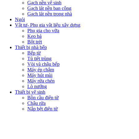
Gạch nền vệ sinh
Gạch lát nền ban công
Gạch lát nền trong nhà
Ngói
Vật tư- Phụ gia vật liệu xây dựng
Phụ gia cho vữa
Keo bả
Bột trét
Thiết bị nhà bếp
Bếp từ
Tủ tiệt trùng
Vòi và chậu bếp
Máy ép chậm
Máy hút mùi
Máy rửa chén
Lò nướng
Thiết bị vệ sinh
Bồn cầu điện tử
Chậu rửa
Nắp bệt điện tử